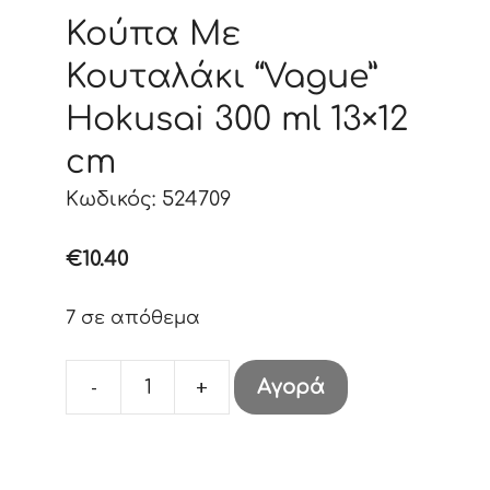
Κούπα Με
Κουταλάκι “Vague”
Hokusai 300 ml 13×12
cm
Κωδικός: 524709
€
10.40
7 σε απόθεμα
-
+
Αγορά
Κούπα
Με
Κουταλάκι