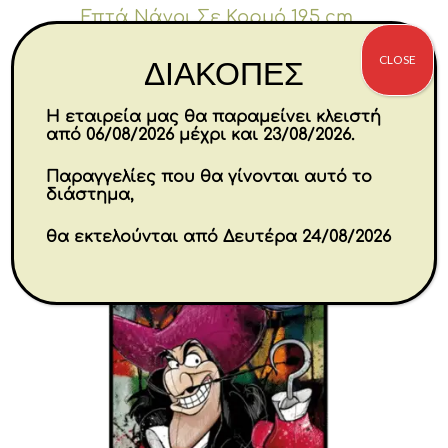
Επτά Νάνοι Σε Κορμό 19,5 cm
CLOSE
ΔΙΑΚΟΠΕΣ
€
153.60
Η εταιρεία μας θα παραμείνει κλειστή
Αγορά
από 06/08/2026 μέχρι και 23/08/2026.
Παραγγελίες που θα γίνονται αυτό το
διάστημα,
θα εκτελούνται από Δευτέρα 24/08/2026