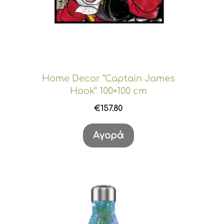
Home Decor “Captain James
Hook” 100×100 cm
€
157.80
Αγορά