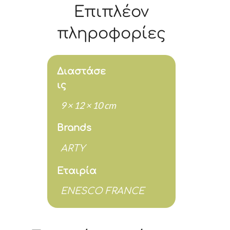
"Vague"
Επιπλέον
Hokusai
300
πληροφορίες
ml
13x12
Διαστάσε
cm
ις
ποσότητα
9 × 12 × 10 cm
Brands
ARTY
Εταιρία
ENESCO FRANCE