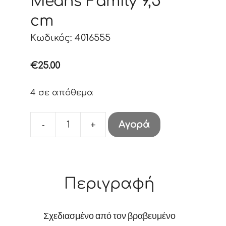
Means Family 9,5
cm
Κωδικός: 4016555
€
25.00
4 σε απόθεμα
-
+
Αγορά
Stitch
Ohana
Means
Family
Περιγραφή
9,5
cm
Σχεδιασμένο από τον βραβευμένο
ποσότητα