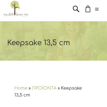
Μετάβαση
Men
σε
περιεχόμενο
Keepsake 13,5 cm
Home
»
ΠΡΟΪΟΝΤΑ
»
Keepsake
13,5 cm