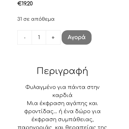
€
19.20
31 σε απόθεμα
-
+
Αγορά
Keepsake
13,5
cm
ποσότητα
Περιγραφή
Φυλαγμένο για πάντα στην
καρδιά
Μια έκφραση αγάπης και
φροντίδας… ή ένα δώρο για
έκφραση συμπάθειας,
παρηγοριάς και θεραπείας της