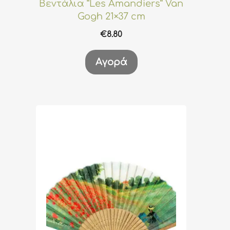
Βεντάλια “Les Amandiers” Van
Gogh 21×37 cm
€
8.80
Αγορά