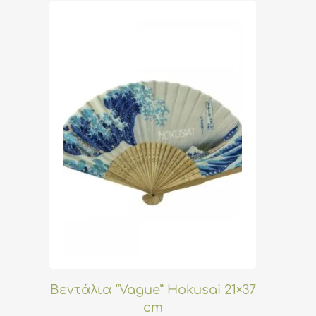
Βεντάλια “Vague” Hokusai 21×37
cm