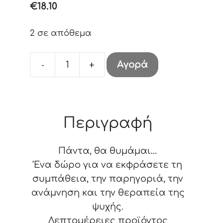
€
18.10
2 σε απόθεμα
-
+
Αγορά
Remember
14
cm
ποσότητα
Περιγραφή
Πάντα, θα θυμάμαι…
Ένα δώρο για να εκφράσετε τη
συμπάθεια, την παρηγοριά, την
ανάμνηση και την θεραπεία της
ψυχής.
Λεπτομέρειες προϊόντος