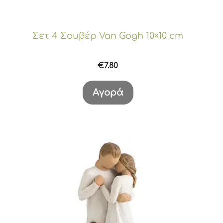
Σετ 4 Σουβέρ Van Gogh 10×10 cm
€
7.80
Αγορά