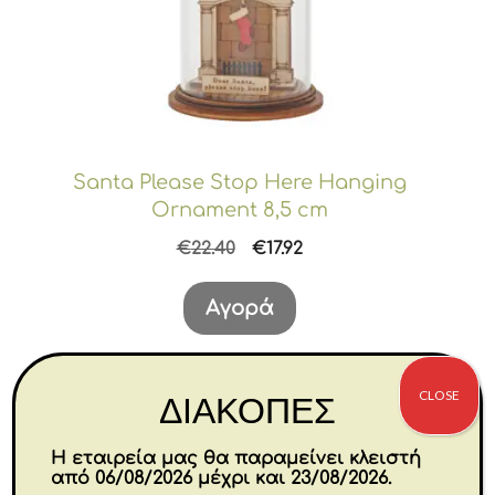
Santa Please Stop Here Hanging
Ornament 8,5 cm
Original
Η
€
22.40
€
17.92
price
τρέχουσα
was:
τιμή
Αγορά
€22.40.
είναι:
€17.92.
CLOSE
ΔΙΑΚΟΠΕΣ
Η εταιρεία μας θα παραμείνει κλειστή
από 06/08/2026 μέχρι και 23/08/2026.