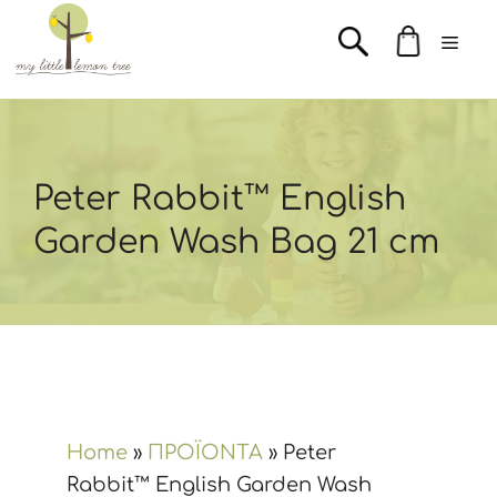
Μετάβαση
Men
σε
περιεχόμενο
Peter Rabbit™ English
Garden Wash Bag 21 cm
Home
»
ΠΡΟΪΟΝΤΑ
»
Peter
Rabbit™ English Garden Wash