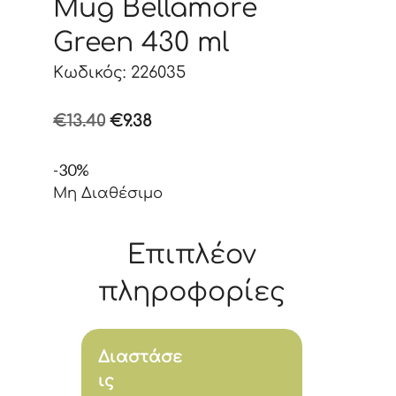
Mug Bellamore
Green 430 ml
Κωδικός: 226035
Original
Η
€
13.40
€
9.38
price
τρέχουσα
-30%
was:
τιμή
Μη Διαθέσιμο
€13.40.
είναι:
€9.38.
Επιπλέον
πληροφορίες
Διαστάσε
ις