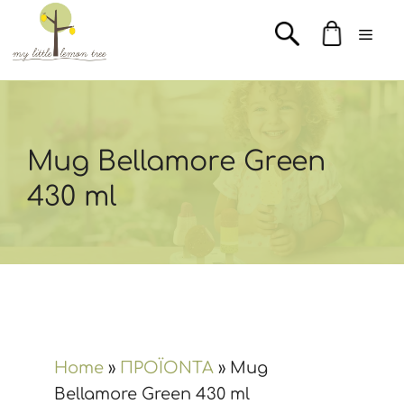
Μετάβαση
Men
σε
περιεχόμενο
Mug Bellamore Green
430 ml
Home
»
ΠΡΟΪΟΝΤΑ
»
Mug
Bellamore Green 430 ml