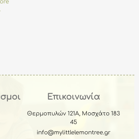
more
l
ρέχουσα
μή
ναι:
0.58.
εσμοι
Επικοινωνία
Θερμοπυλών 121Α, Μοσχάτο 183
45
info@mylittlelemontree.gr