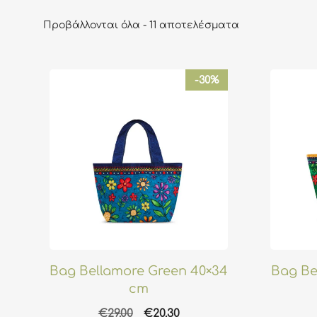
Προβάλλονται όλα - 11 αποτελέσματα
-30%
Bag Bellamore Green 40×34
Bag Be
cm
Original
Η
€
29.00
€
20.30