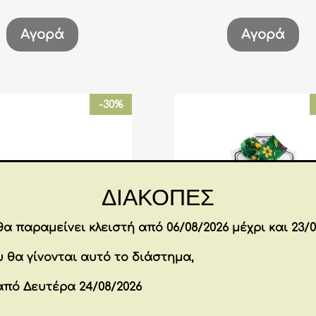
price
τρέχουσα
price
τ
was:
τιμή
was:
τι
Αγορά
Αγορά
€41.70.
είναι:
€41.40.
εί
€29.19.
€2
-30%
ΔΙΑΚΟΠΕΣ
α παραμείνει κλειστή από 06/08/2026 μέχρι και 23/0
 θα γίνονται αυτό το διάστημα,
από Δευτέρα 24/08/2026
 Set Bellamore Red 2
Pashmina/Pareo Bell
pcs 100 ml
Green 180×111 cm