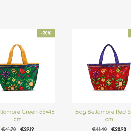
-30%
llamore Green 55×46
Bag Bellamore Red 5
cm
cm
Original
Η
Original
Η
€
41.70
€
29.19
€
41.40
€
28.98