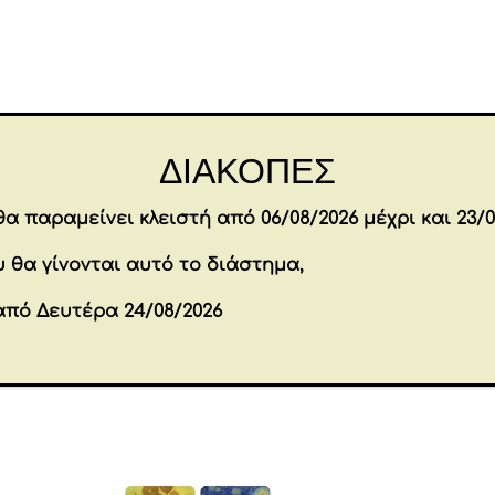
box
mini
American
stars
Επιπλέον πληροφορίες
1,8L
ΔΙΑΚΟΠΕΣ
16,5x14x12,5
cm
Brands
MEORI
α παραμείνει κλειστή από 06/08/2026 μέχρι και 23/0
ποσότητα
Εταιρία
MEORI
 θα γίνονται αυτό το διάστημα,
από Δευτέρα 24/08/2026
όντα