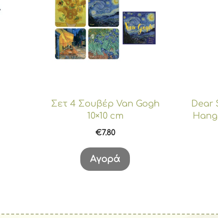
Σετ 4 Σουβέρ Van Gogh
Dear 
10×10 cm
Hang
€
7.80
Αγορά