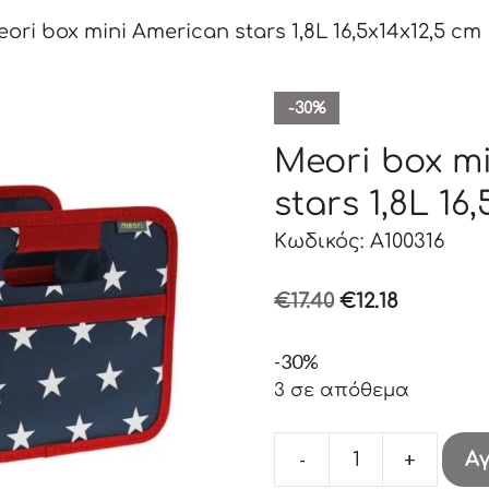
ori box mini American stars 1,8L 16,5x14x12,5 cm
-30%
Meori box m
stars 1,8L 16
Κωδικός: A100316
Original
Η
€
17.40
€
12.18
price
τρέχουσ
-30%
was:
τιμή
3 σε απόθεμα
€17.40.
είναι:
€12.18.
-
+
Α
Meori