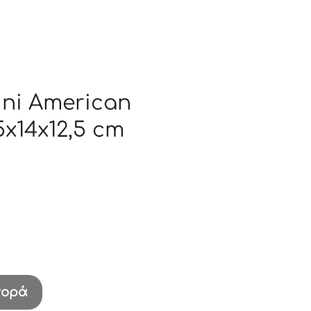
ini American
,5x14x12,5 cm
α
γορά