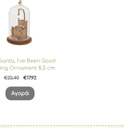
Santa, I’ve Been Good
ing Ornament 8,5 cm
Original
Η
€
22.40
€
17.92
price
τρέχουσα
was:
τιμή
Αγορά
€22.40.
είναι:
€17.92.