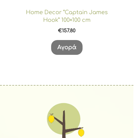
Home Decor “Captain James
Hook” 100×100 cm
€
157.80
Αγορά