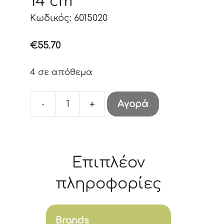
14 cm
Κωδικός: 6015020
€
55.70
4 σε απόθεμα
-
+
Αγορά
Gus
&
Jaq
Figurine
Επιπλέον
14
cm
πληροφορίες
ποσότητα
Brands