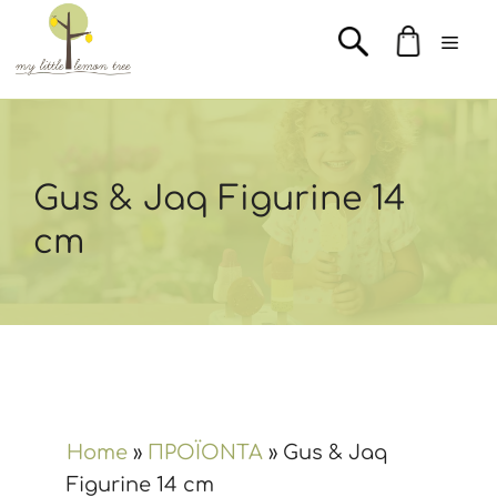
Μετάβαση
Men
σε
περιεχόμενο
Gus & Jaq Figurine 14
cm
Home
»
ΠΡΟΪΟΝΤΑ
»
Gus & Jaq
Figurine 14 cm