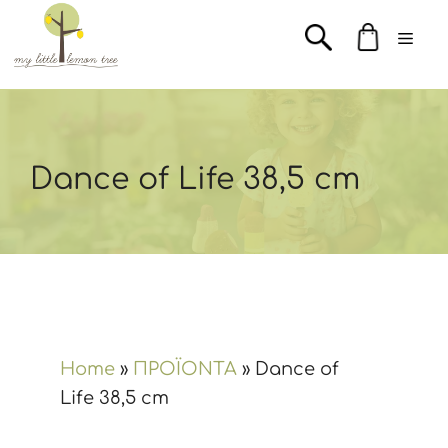
Μετάβαση
Men
σε
περιεχόμενο
Dance of Life 38,5 cm
Home
»
ΠΡΟΪΟΝΤΑ
»
Dance of
Life 38,5 cm