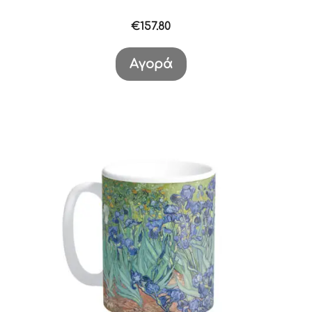
€
157.80
Αγορά