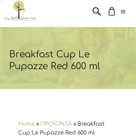
Μετάβαση
Men
σε
περιεχόμενο
Breakfast Cup Le
Pupazze Red 600 ml
Home
»
ΠΡΟΪΟΝΤΑ
»
Breakfast
Cup Le Pupazze Red 600 ml