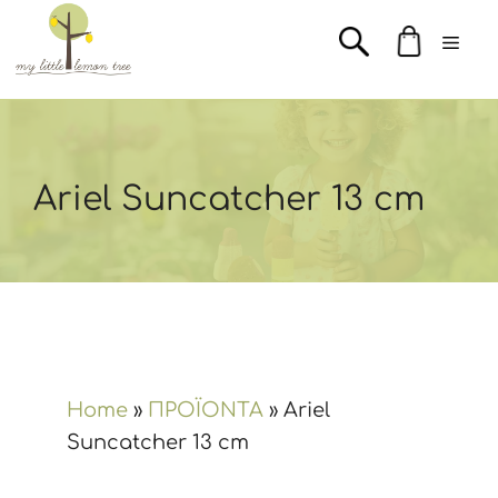
Μετάβαση
Men
σε
περιεχόμενο
Ariel Suncatcher 13 cm
Home
»
ΠΡΟΪΟΝΤΑ
»
Ariel
Suncatcher 13 cm