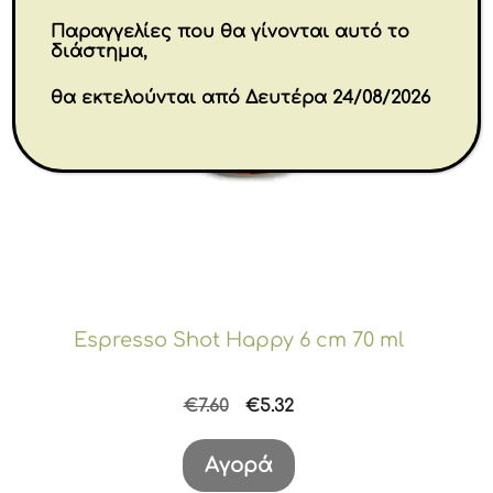
Παραγγελίες που θα γίνονται αυτό το
διάστημα,
θα εκτελούνται από Δευτέρα 24/08/2026
Espresso Shot Happy 6 cm 70 ml
Original
Η
€
7.60
€
5.32
price
τρέχουσα
was:
τιμή
Αγορά
€7.60.
είναι: