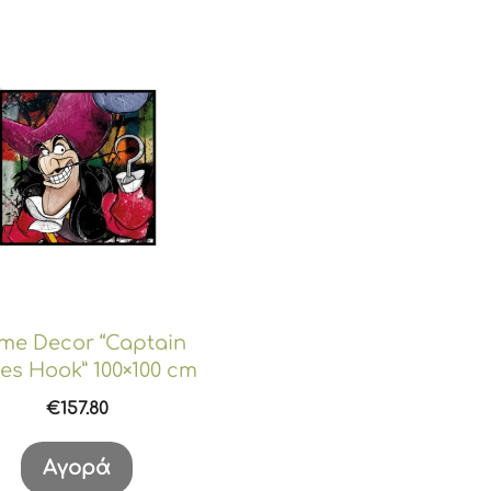
me Decor “Captain
es Hook” 100×100 cm
€
157.80
Αγορά