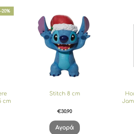
-20%
ere
Stitch 8 cm
Ho
5 cm
Jam
€
30.90
έχουσα
ή
Αγορά
αι: