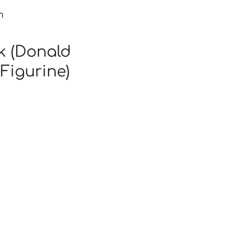
m
k (Donald
 Figurine)