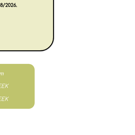
8/2026.
α σε ανακυκλωμένο
ναι 68 εκ. x 50 εκ.,
ινοσαύρων.?
cm
EEK
EEK