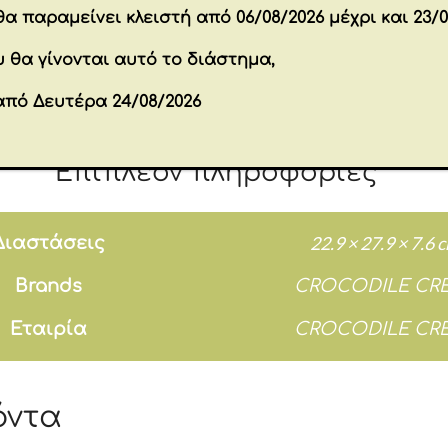
α παραμείνει κλειστή από 06/08/2026 μέχρι και 23/0
τυπωμένα με μελάνια που βασίζονται στη σόγι
χαρτόνι.
 θα γίνονται αυτό το διάστημα,
 ηλικίας 3 ετών και άνω. Το μέγεθος του παζλ εί
από Δευτέρα 24/08/2026
ς μια μεγάλη και εντυπωσιακή εικόνα των δε
Επιπλέον πληροφορίες
22.9 × 27.9 × 7.6 
Διαστάσεις
Brands
CROCODILE CR
Εταιρία
CROCODILE CR
όντα