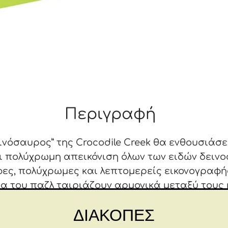
Περιγραφή
νόσαυρος” της Crocodile Creek θα ενθουσιάσει 
 πολύχρωμη απεικόνιση όλων των ειδών δεινο
ες, πολύχρωμες και λεπτομερείς εικονογραφή
ια του παζλ ταιριάζουν αρμονικά μεταξύ τους 
 ηλικιών. Αυτό το παζλ προάγει τον συντονισμό
ΔΙΑΚΟΠΕΣ
ξιότητες και την επίλυση προβλημάτων. Τα κομμ
ό ανθεκτικό, υψηλής ποιότητας υλικό που δεν