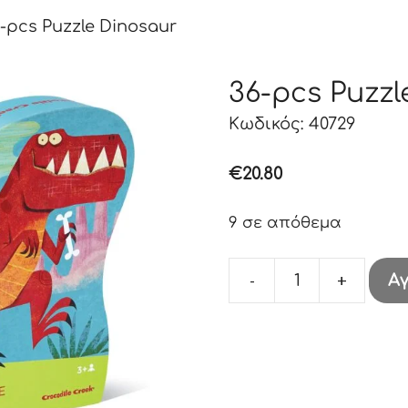
-pcs Puzzle Dinosaur
36-pcs Puzzl
Κωδικός: 40729
€
20.80
9 σε απόθεμα
-
+
Α
36-
pcs
Puzzle
Dinosaur
ποσότητα