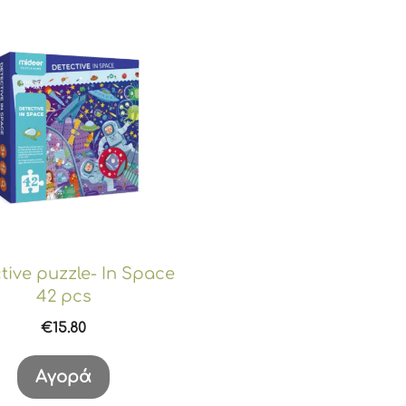
tive puzzle- In Space
42 pcs
€
15.80
Αγορά