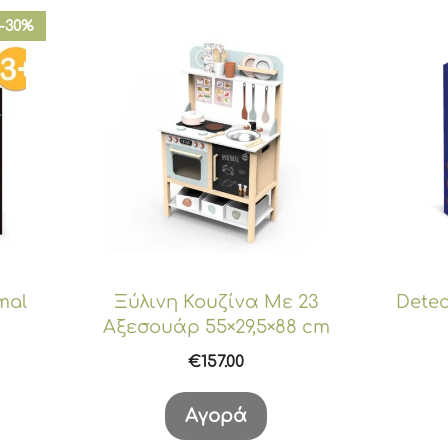
-30%
mal
Ξύλινη Κουζίνα Με 23
Detec
Αξεσουάρ 55×29,5×88 cm
€
157.00
χουσα
ή
Αγορά
ι: