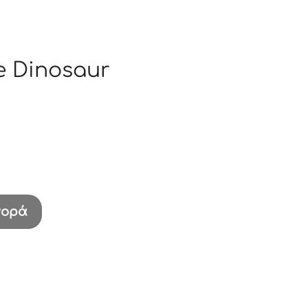
e Dinosaur
γορά