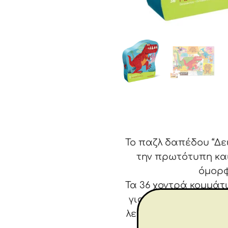
Το παζλ δαπέδου “Δει
την πρωτότυπη και
όμορφ
Τα 36 χοντρά κομμάτ
για παιδιά όλων των
λεπτές κινητικές δε
κατασκευασμένα απ