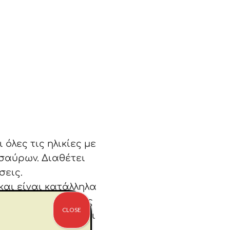
όλες τις ηλικίες με
σαύρων. Διαθέτει
σεις.
και είναι κατάλληλα
 χεριού-ματιού, τις
CLOSE
άτια του παζλ είναι
 θα σκιστεί ή θα