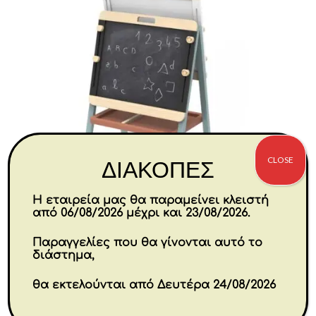
CLOSE
ΔΙΑΚΟΠΕΣ
Η εταιρεία μας θα παραμείνει κλειστή
από 06/08/2026 μέχρι και 23/08/2026.
Παραγγελίες που θα γίνονται αυτό το
Ξύλινος Πίνακας Τριών Χρήσεων
διάστημα,
55×46,5×113 cm
θα εκτελούνται από Δευτέρα 24/08/2026
€
111.00