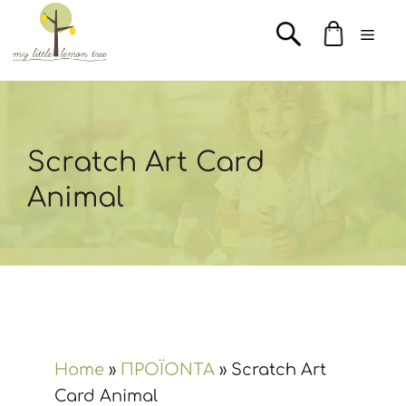
Μετάβαση
Men
σε
περιεχόμενο
Scratch Art Card
Animal
Home
»
ΠΡΟΪΟΝΤΑ
»
Scratch Art
Card Animal