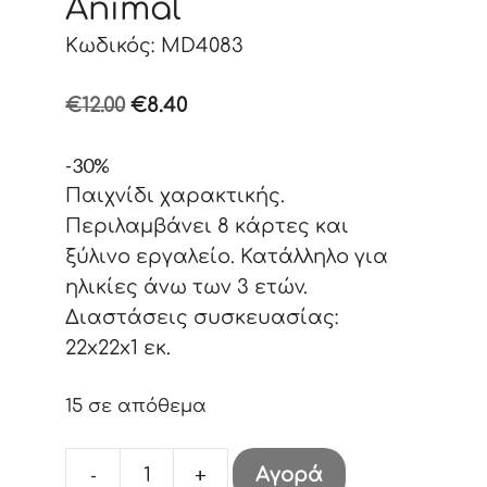
Animal
Κωδικός: MD4083
Original
Η
€
12.00
€
8.40
price
τρέχουσα
-30%
was:
τιμή
Παιχνίδι χαρακτικής.
€12.00.
είναι:
Περιλαμβάνει 8 κάρτες και
€8.40.
ξύλινο εργαλείο. Κατάλληλο για
ηλικίες άνω των 3 ετών.
Διαστάσεις συσκευασίας:
22x22x1 εκ.
15 σε απόθεμα
-
+
Αγορά