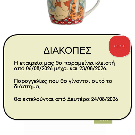
CLOSE
ΔΙΑΚΟΠΕΣ
Mug Winnie the Pooh 360 ml
Η εταιρεία μας θα παραμείνει κλειστή
από 06/08/2026 μέχρι και 23/08/2026.
Original
Η
€
15.20
€
10.64
Παραγγελίες που θα γίνονται αυτό το
price
τρέχουσα
διάστημα,
was:
τιμή
Αγορά
θα εκτελούνται από Δευτέρα 24/08/2026
€15.20.
είναι:
€10.64.
-55%