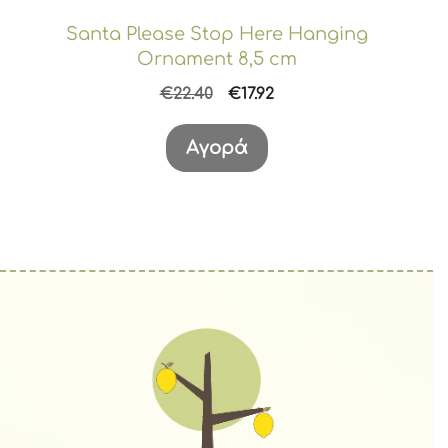
Santa Please Stop Here Hanging
Ornament 8,5 cm
Original
Η
€
22.40
€
17.92
price
τρέχουσα
was:
τιμή
Αγορά
€22.40.
είναι:
€17.92.