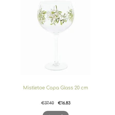
Mistletoe Copa Glass 20 cm
Original
Η
€
37.40
€
16.83
price
τρέχουσα