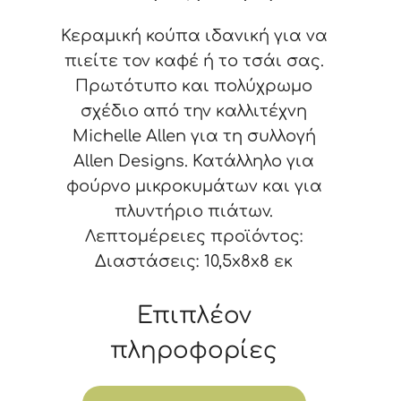
Κουτί
Κεραμική κούπα ιδανική για να
Δώρου
πιείτε τον καφέ ή το τσάι σας.
300
Πρωτότυπο και πολύχρωμο
ml
σχέδιο από την καλλιτέχνη
13
Michelle Allen για τη συλλογή
cm
Allen Designs. Κατάλληλο για
ποσότητα
φούρνο μικροκυμάτων και για
πλυντήριο πιάτων.
Λεπτομέρειες προϊόντος:
Διαστάσεις: 10,5x8x8 εκ
Επιπλέον
πληροφορίες