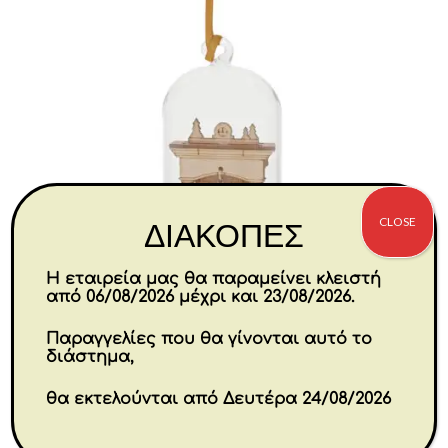
CLOSE
ΔΙΑΚΟΠΕΣ
Η εταιρεία μας θα παραμείνει κλειστή
από 06/08/2026 μέχρι και 23/08/2026.
Παραγγελίες που θα γίνονται αυτό το
Santa Please Stop Here Hanging
διάστημα,
Ornament 8,5 cm
θα εκτελούνται από Δευτέρα 24/08/2026
Original
Η
€
22.40
€
17.92
price
τρέχουσα
was:
τιμή