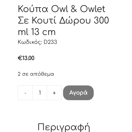
Κούπα Owl & Owlet
Σε Κουτί Δώρου 300
ml 13 cm
Κωδικός: D233
€
13.00
2 σε απόθεμα
-
+
Αγορά
Κούπα
Owl
&
Owlet
Περιγραφή
Σε