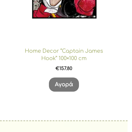
Home Decor “Captain James
Hook” 100×100 cm
€
157.80
Αγορά