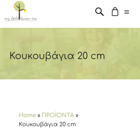
Μετάβαση
Men
σε
περιεχόμενο
Κουκουβάγια 20 cm
Home
»
ΠΡΟΪΟΝΤΑ
»
Κουκουβάγια 20 cm