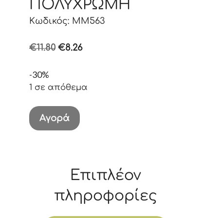
ΠΟΛΥΧΡΩΜΗ
Κωδικός: MM563
Original
Η
€
11.80
€
8.26
price
τρέχουσα
-30%
was:
τιμή
1 σε απόθεμα
€11.80.
είναι:
€8.26.
ΚΑΣΕΤΙΝΑ
Αγορά
COTTTON
ΠΟΛΥΧΡΩΜΗ
ποσότητα
Επιπλέον
πληροφορίες