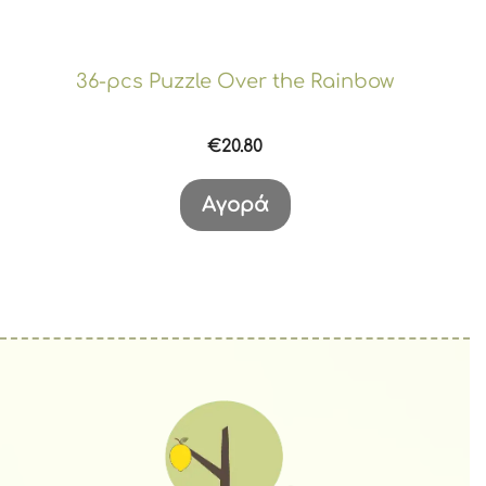
36-pcs Puzzle Over the Rainbow
€
20.80
Αγορά