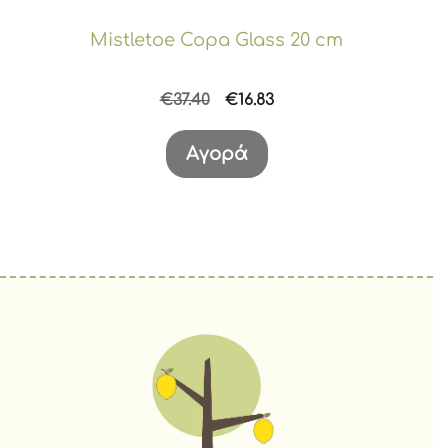
Mistletoe Copa Glass 20 cm
Original
Η
€
37.40
€
16.83
price
τρέχουσα
was:
τιμή
Αγορά
€37.40.
είναι:
€16.83.