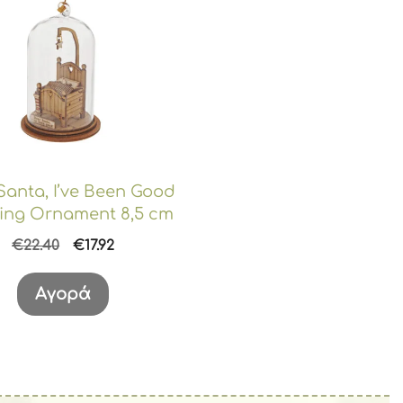
Santa, I’ve Been Good
ing Ornament 8,5 cm
Original
Η
€
22.40
€
17.92
price
τρέχουσα
was:
τιμή
Αγορά
€22.40.
είναι:
€17.92.