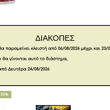
Bottle
Wonder
Woman
500
Επιπλέον πληροφορίες
ml
ΔΙΑΚΟΠΕΣ
ποσότητα
Brands
DC COMICS
α παραμείνει κλειστή από 06/08/2026 μέχρι και 23/0
Εταιρία
EGAN
 θα γίνονται αυτό το διάστημα,
από Δευτέρα 24/08/2026
όντα
-55%