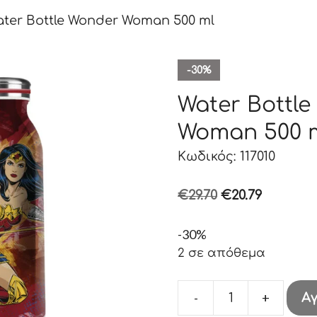
ter Bottle Wonder Woman 500 ml
-30%
Water Bottl
Woman 500 
Κωδικός: 117010
Original
Η
€
29.70
€
20.79
price
τρέχου
-30%
was:
τιμή
2 σε απόθεμα
€29.70.
είναι:
€20.79.
-
+
Α
Water