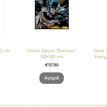
20 cm
Home Decor “Batman”
Dear 
100×100 cm
Hang
€
157.80
έχουσα
ή
Αγορά
αι:
.83.