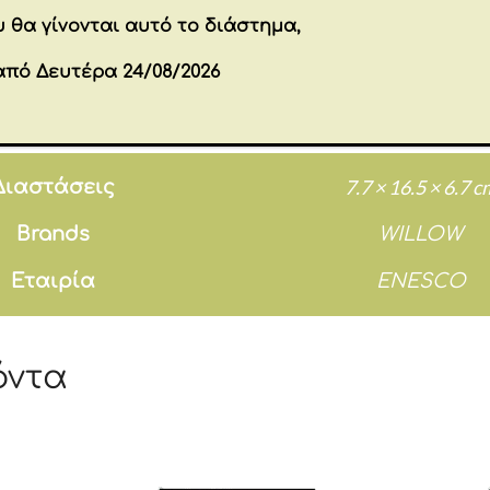
ς μπορεί να αντιπροσωπεύει μια πολύ ιδιαίτε
 θα γίνονται αυτό το διάστημα,
και έχει γίνει πολυτιμότερη με τα χρόνια». –Sus
από Δευτέρα 24/08/2026
Επιπλέον πληροφορίες
7.7 × 16.5 × 6.7 c
Διαστάσεις
Brands
WILLOW
Εταιρία
ENESCO
όντα