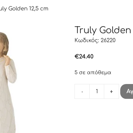
uly Golden 12,5 cm
Truly Golden
Κωδικός: 26220
€
24.40
5 σε απόθεμα
-
+
Α
Truly
Golden
12,5
cm
ποσότητα