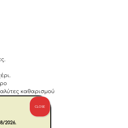
ς.
έρι.
ώρο
διαλύτες καθαρισμού
ια ενήλικες
CLOSE
8/2026.
τιμούμε. Η χρυσή