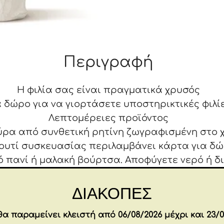
Περιγραφή
Η φιλία σας είναι πραγματικά χρυσός
 δώρο για να γιορτάσετε υποστηρικτικές φιλίε
Λεπτομέρειες προϊόντος
ύρα από συνθετική ρητίνη ζωγραφισμένη στο χ
κουτί συσκευασίας περιλαμβάνει κάρτα για δ
ό πανί ή μαλακή βούρτσα. Αποφύγετε νερό ή 
ιχνίδι ή προϊόν για παιδιά. Προορίζεται μόνο γ
Διαστάσεις: 12,5X5X4 εκ
ΔΙΑΚΟΠΕΣ
Σχετικά με αυτό το κομμάτι
α παραμείνει κλειστή από 06/08/2026 μέχρι και 23/0
ύμβολο μεγάλης αξίας για τα πράγματα που εκ