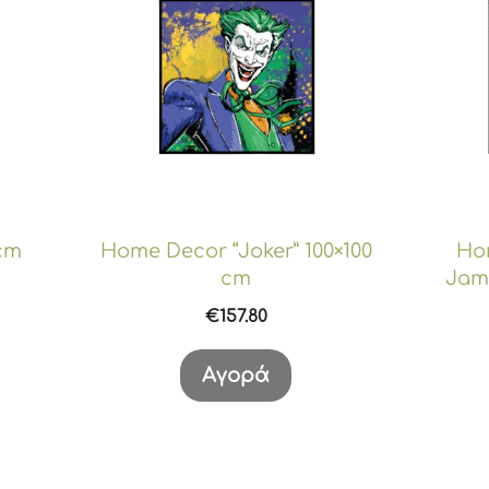
 cm
Home Decor “Joker” 100×100
Ho
cm
Jam
€
157.80
Αγορά