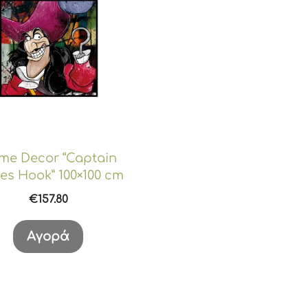
me Decor “Captain
es Hook” 100×100 cm
€
157.80
Αγορά