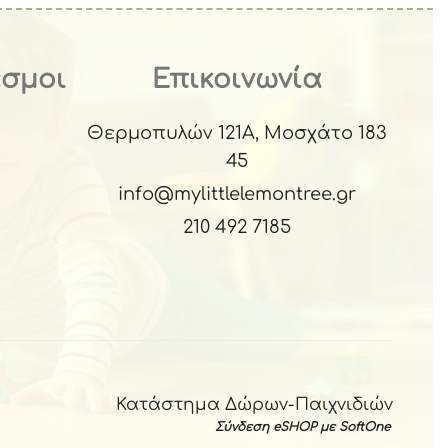
εσμοι
Επικοινωνία
Θερμοπυλών 121Α, Μοσχάτο 183
45
info@mylittlelemontree.gr
210 492 7185
Κατάστημα Δώρων-Παιχνιδιών
Σύνδεση eSHOP με SoftOne