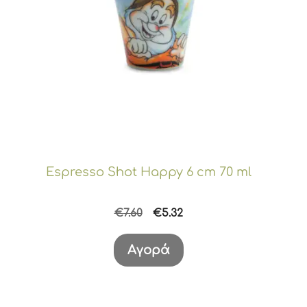
Espresso Shot Happy 6 cm 70 ml
Original
Η
€
7.60
€
5.32
price
τρέχουσα
was:
τιμή
Αγορά
€7.60.
είναι:
€5.32.