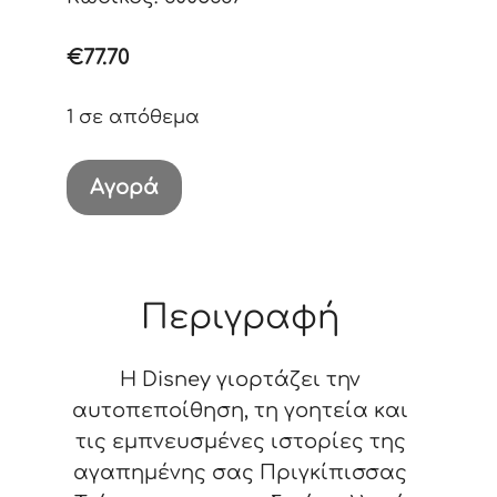
€
77.70
1 σε απόθεμα
Tiana
Αγορά
Figurine
21
cm
ποσότητα
Περιγραφή
Η Disney γιορτάζει την
αυτοπεποίθηση, τη γοητεία και
τις εμπνευσμένες ιστορίες της
αγαπημένης σας Πριγκίπισσας