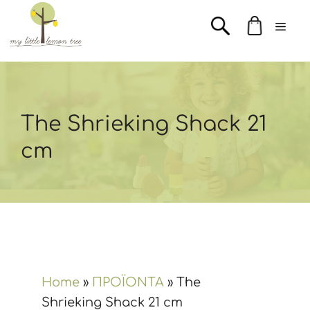
Μετάβαση
Men
σε
περιεχόμενο
The Shrieking Shack 21
cm
Home
»
ΠΡΟΪΟΝΤΑ
»
The
Shrieking Shack 21 cm