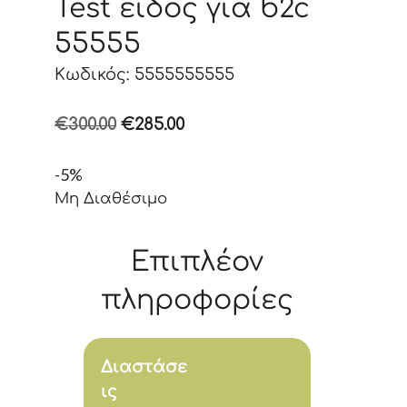
Test είδος για b2c
55555
Κωδικός: 5555555555
Original
Η
€
300.00
€
285.00
price
τρέχουσα
-5%
was:
τιμή
Μη Διαθέσιμο
€300.00.
είναι:
€285.00.
Επιπλέον
πληροφορίες
Διαστάσε
ις