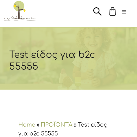
Μετάβαση
Men
σε
περιεχόμενο
Test είδος για b2c
55555
Home
»
ΠΡΟΪΟΝΤΑ
»
Test είδος
για b2c 55555