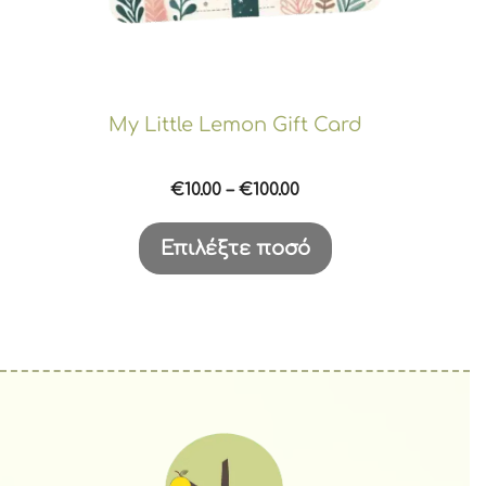
στη
σελίδα
του
προϊόντος
My Little Lemon Gift Card
Price
€
10.00
–
€
100.00
range:
€10.00
Επιλέξτε ποσό
through
€100.00