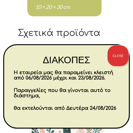
10 × 20 × 30 cm
Σχετικά προϊόντα
Αυτό
CLOSE
το
ΔΙΑΚΟΠΕΣ
προϊόν
Η εταιρεία μας θα παραμείνει κλειστή
έχει
από 06/08/2026 μέχρι και 23/08/2026.
πολλαπλές
Παραγγελίες που θα γίνονται αυτό το
παραλλαγές.
διάστημα,
Οι
επιλογές
θα εκτελούνται από Δευτέρα 24/08/2026
μπορούν
να
επιλεγούν