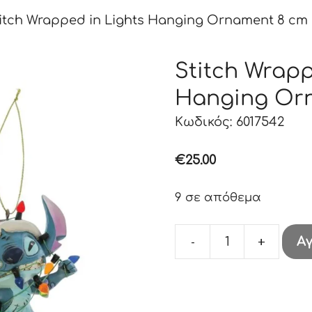
itch Wrapped in Lights Hanging Ornament 8 cm
Stitch Wrapp
Hanging Or
Κωδικός: 6017542
€
25.00
9 σε απόθεμα
-
+
Α
Stitch
Wrapped
in
Lights