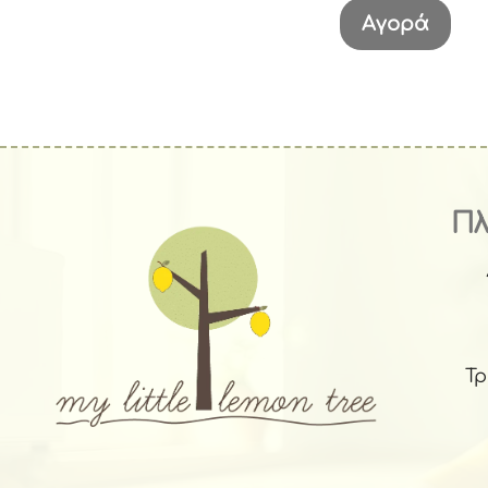
Αγορά
Π
Τ