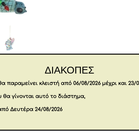
Hanging
Ornament
8
cm
ποσότητα
Επιπλέον πληροφορίες
ΔΙΑΚΟΠΕΣ
α παραμείνει κλειστή από 06/08/2026 μέχρι και 23/0
5 × 8 × 8 cm
Διαστάσεις
 θα γίνονται αυτό το διάστημα,
Brands
DISNEY
από Δευτέρα 24/08/2026
Εταιρία
ENESCO