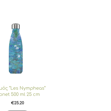
ός “Les Nympheas”
net 500 ml 25 cm
€
25.20