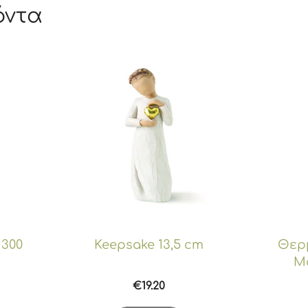
όντα
 300
Keepsake 13,5 cm
Θερμ
Mo
€
19.20