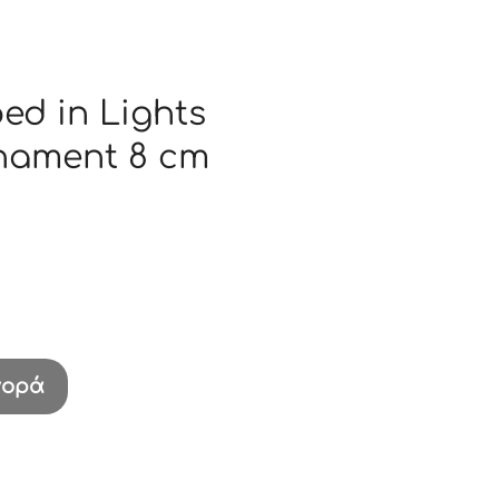
ed in Lights
nament 8 cm
γορά