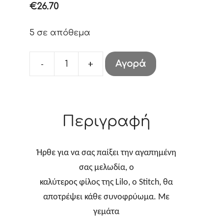
€
26.70
5 σε απόθεμα
-
+
Αγορά
Stitch
Guitar
9
cm
Περιγραφή
ποσότητα
Ήρθε για να σας παίξει την αγαπημένη
σας μελωδία, ο
καλύτερος φίλος της Lilo, ο Stitch, θα
αποτρέψει κάθε συνοφρύωμα. Με
γεμάτα