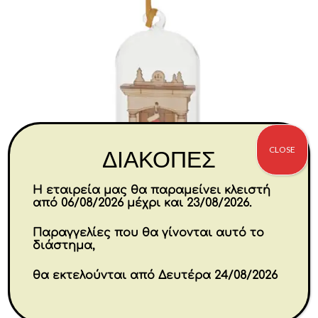
CLOSE
ΔΙΑΚΟΠΕΣ
Η εταιρεία μας θα παραμείνει κλειστή
από 06/08/2026 μέχρι και 23/08/2026.
Santa Please Stop Here Hanging
Παραγγελίες που θα γίνονται αυτό το
Ornament 8,5 cm
διάστημα,
Original
Η
€
22.40
€
17.92
θα εκτελούνται από Δευτέρα 24/08/2026
price
τρέχουσα
was:
τιμή
Αγορά