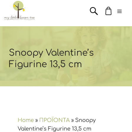
Μετάβαση
Men
σε
περιεχόμενο
Snoopy Valentine’s
Figurine 13,5 cm
Home
»
ΠΡΟΪΟΝΤΑ
»
Snoopy
Valentine’s Figurine 13,5 cm