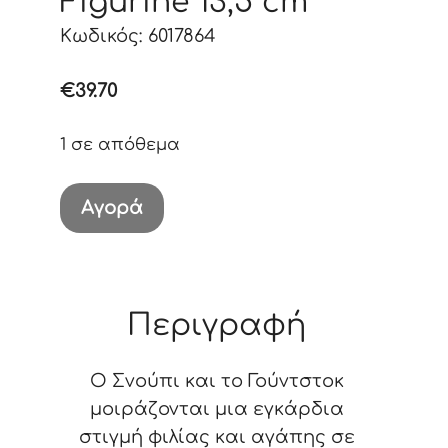
Figurine 13,5 cm
Κωδικός: 6017864
€
39.70
1 σε απόθεμα
Snoopy
Αγορά
Valentine's
Figurine
13,5
cm
Περιγραφή
ποσότητα
Ο Σνούπι και το Γούντστοκ
μοιράζονται μια εγκάρδια
στιγμή φιλίας και αγάπης σε