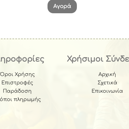
was:
τιμή
Αγορά
€22.40.
είναι:
€17.92.
ληροφορίες
Χρήσιμοι Σύνδ
Όροι Χρήσης
Αρχική
Επιστροφές
Σχετικά
Παράδοση
Επικοινωνία
ρόποι πληρωμής