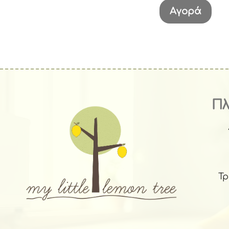
Αγορά
Π
Τ