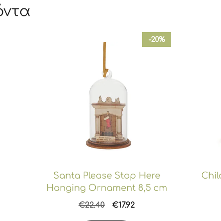
όντα
-20%
Santa Please Stop Here
Chil
Hanging Ornament 8,5 cm
Original
Η
€
22.40
€
17.92
price
τρέχουσα