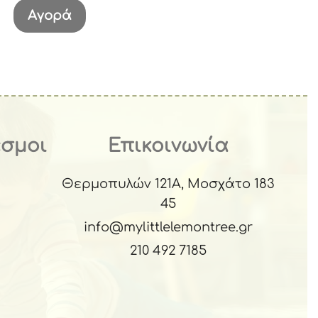
Αγορά
εσμοι
Επικοινωνία
Θερμοπυλών 121Α, Μοσχάτο 183
45
info@mylittlelemontree.gr
210 492 7185