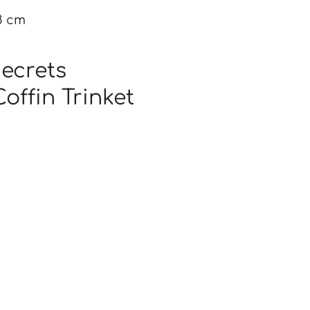
 8 cm
ecrets
Coffin Trinket