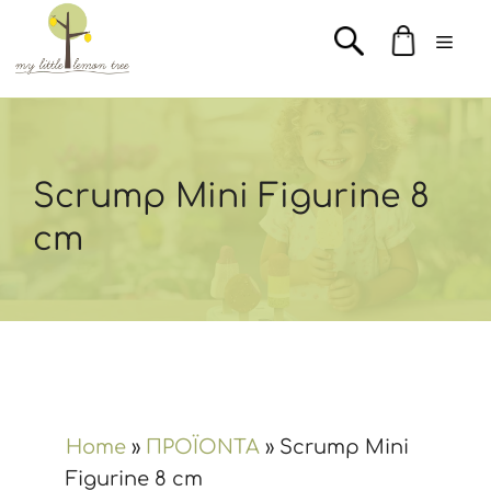
Μετάβαση
Men
σε
περιεχόμενο
Scrump Mini Figurine 8
cm
Home
»
ΠΡΟΪΟΝΤΑ
»
Scrump Mini
Figurine 8 cm