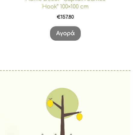
Hook” 100×100 cm
€
157.80
Αγορά