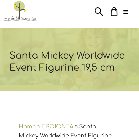
Μετάβαση
Men
σε
περιεχόμενο
Santa Mickey Worldwide
Event Figurine 19,5 cm
Home
»
ΠΡΟΪΟΝΤΑ
»
Santa
Mickey Worldwide Event Figurine