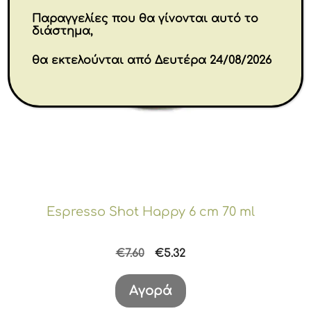
Παραγγελίες που θα γίνονται αυτό το
διάστημα,
θα εκτελούνται από Δευτέρα 24/08/2026
Espresso Shot Happy 6 cm 70 ml
Original
Η
€
7.60
€
5.32
price
τρέχουσα
was:
τιμή
Αγορά
€7.60.
είναι: