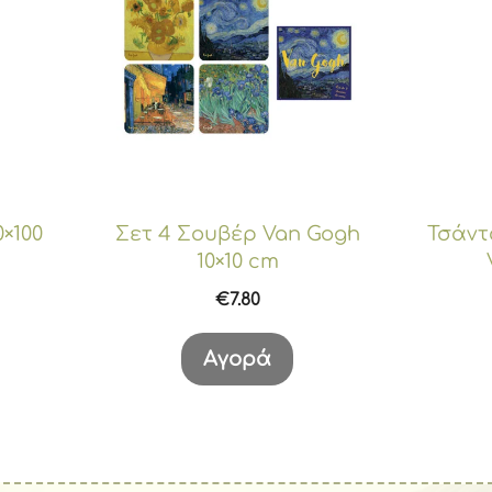
0×100
Σετ 4 Σουβέρ Van Gogh
Τσάντ
10×10 cm
€
7.80
Αγορά