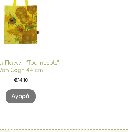
α Πάνινη “Tournesols”
Van Gogh 44 cm
€
14.10
Αγορά