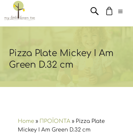
Μετάβαση
Men
σε
περιεχόμενο
Pizza Plate Mickey I Am
Green D.32 cm
Home
»
ΠΡΟΪΟΝΤΑ
»
Pizza Plate
Mickey I Am Green D.32 cm