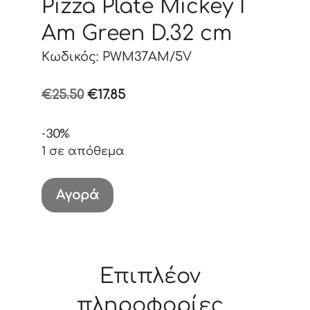
Pizza Plate Mickey I
Am Green D.32 cm
Κωδικός: PWM37AM/5V
Original
Η
€
25.50
€
17.85
price
τρέχουσα
-30%
was:
τιμή
1 σε απόθεμα
€25.50.
είναι:
€17.85.
Pizza
Αγορά
Plate
Mickey
I
Am
Επιπλέον
Green
πληροφορίες
D.32