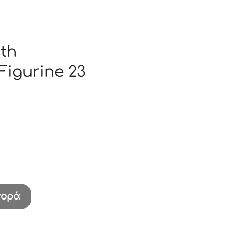
5th
Figurine 23
γορά