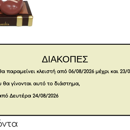
Anniversary
Figurine
23
cm
ποσότητα
Επιπλέον πληροφορίες
ΔΙΑΚΟΠΕΣ
α παραμείνει κλειστή από 06/08/2026 μέχρι και 23/0
11.5 × 9.5 × 23 c
Διαστάσεις
 θα γίνονται αυτό το διάστημα,
Brands
DISNEY
από Δευτέρα 24/08/2026
Εταιρία
ENESCO
όντα