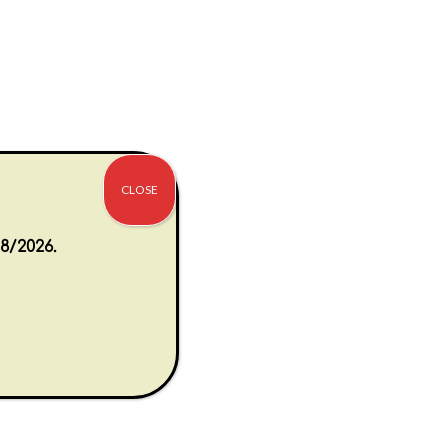
CLOSE
8/2026.
m