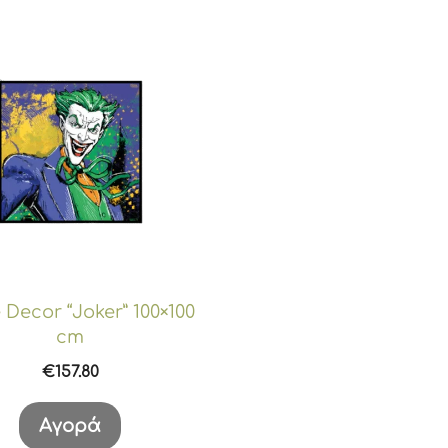
Decor “Joker” 100×100
cm
€
157.80
Αγορά