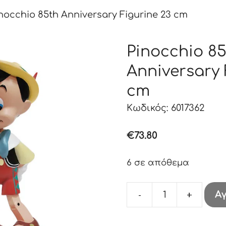
nocchio 85th Anniversary Figurine 23 cm
Pinocchio 8
Anniversary 
cm
Κωδικός: 6017362
€
73.80
6 σε απόθεμα
-
+
Α
Pinocchio
85th