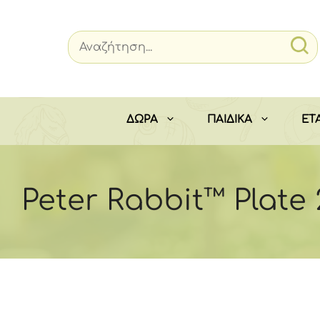
Μετάβαση
σε
περιεχόμενο
ΔΩΡΑ
ΠΑΙΔΙΚΑ
ΕΤΑ
Peter Rabbit™ Plate