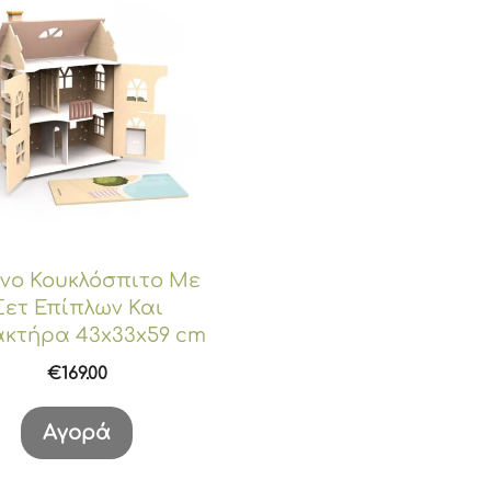
ινο Κουκλόσπιτο Με
Σετ Επίπλων Και
κτήρα 43x33x59 cm
€
169.00
Αγορά