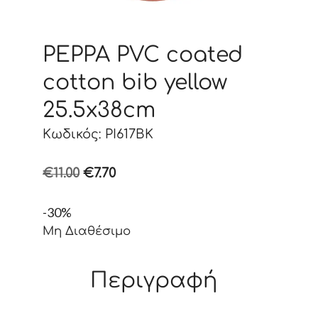
PEPPA PVC coated
cotton bib yellow
25.5x38cm
Κωδικός: PI617BK
Original
Η
€
11.00
€
7.70
price
τρέχουσα
-30%
was:
τιμή
Μη Διαθέσιμο
€11.00.
είναι:
€7.70.
Περιγραφή