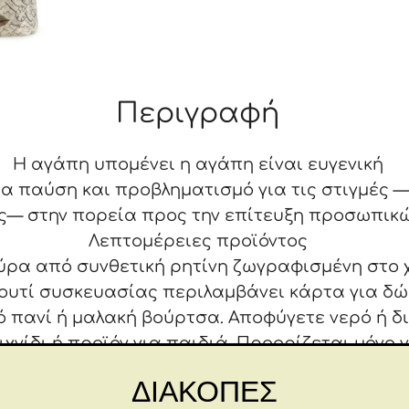
Περιγραφή
Η αγάπη υπομένει η αγάπη είναι ευγενική
α παύση και προβληματισμό για τις στιγμές —
ς— στην πορεία προς την επίτευξη προσωπικώ
Λεπτομέρειες προϊόντος
ύρα από συνθετική ρητίνη ζωγραφισμένη στο 
κουτί συσκευασίας περιλαμβάνει κάρτα για δ
ό πανί ή μαλακή βούρτσα. Αποφύγετε νερό ή 
ιχνίδι ή προϊόν για παιδιά. Προορίζεται μόνο γ
Διαστάσεις: 18X4X5,5 εκ
ΔΙΑΚΟΠΕΣ
Σχετικά με αυτό το κομμάτι