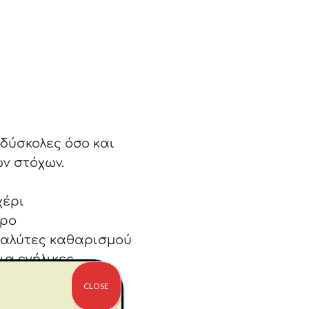
δύσκολες όσο και
ν στόχων.
χέρι
ώρο
διαλύτες καθαρισμού
ια ενήλικες
CLOSE