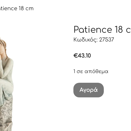
tience 18 cm
Patience 18 
Κωδικός: 27537
€
43.10
1 σε απόθεμα
Patience
Αγορά
18
cm
ποσότητα