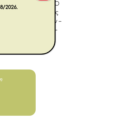
νη και την ηρεμία. Ο
8/2026.
 να νιώσει το βάρος
όταν όλα σταματούν –
 να αναπνεύσεις». –
m