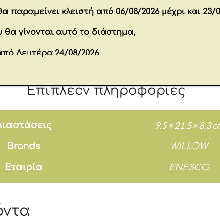
άνει με τον εσωτερικό προβληματισμό, την ειρή
α παραμείνει κλειστή από 06/08/2026 μέχρι και 23/0
αι πολύ απαλός, πολύ ήσυχος. Ήθελα ο θεατής
 θα γίνονται αυτό το διάστημα,
ρια της. Να νιώσει το πέρασμα του χρόνου – 
 Μια υπενθύμιση να αφιερώσεις μια στιγμή για
από Δευτέρα 24/08/2026
Susan Lordi
Επιπλέον πληροφορίες
9.5 × 21.5 × 8.3 c
Διαστάσεις
Brands
WILLOW
Εταιρία
ENESCO
όντα