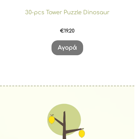
30-pcs Tower Puzzle Dinosaur
€
19.20
Αγορά