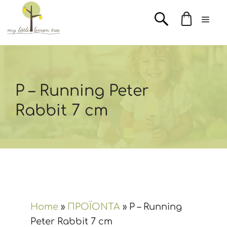
Μετάβαση
Men
σε
περιεχόμενο
P – Running Peter
Rabbit 7 cm
Home
»
ΠΡΟΪΟΝΤΑ
»
P – Running
Peter Rabbit 7 cm