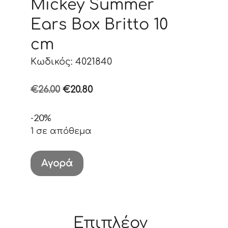
Mickey Summer
Ears Box Britto 10
cm
Κωδικός: 4021840
Original
Η
€
26.00
€
20.80
price
τρέχουσα
-20%
was:
τιμή
1 σε απόθεμα
€26.00.
είναι:
€20.80.
Mickey
Αγορά
Summer
Ears
Box
Britto
Επιπλέον