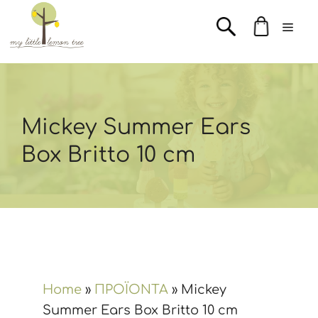
Μετάβαση
Men
σε
περιεχόμενο
Mickey Summer Ears
Box Britto 10 cm
Home
»
ΠΡΟΪΟΝΤΑ
»
Mickey
Summer Ears Box Britto 10 cm