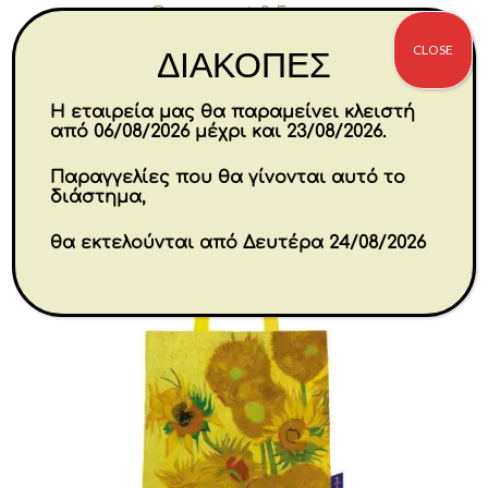
Ornament 8,5 cm
CLOSE
Original
Η
€
22.40
€
17.92
ΔΙΑΚΟΠΕΣ
price
τρέχουσα
was:
τιμή
Αγορά
Η εταιρεία μας θα παραμείνει κλειστή
€22.40.
είναι:
από 06/08/2026 μέχρι και 23/08/2026.
€17.92.
Παραγγελίες που θα γίνονται αυτό το
διάστημα,
θα εκτελούνται από Δευτέρα 24/08/2026