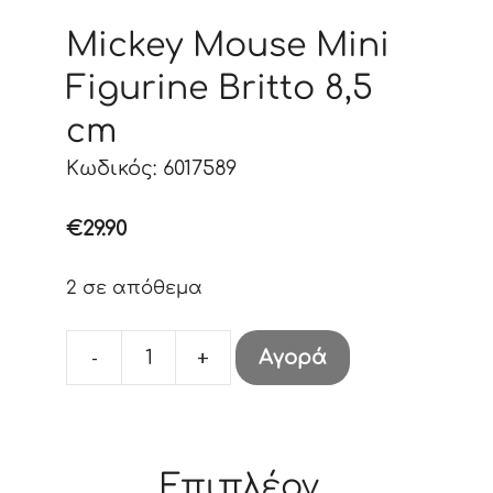
Mickey Mouse Mini
Figurine Britto 8,5
cm
Κωδικός: 6017589
€
29.90
2 σε απόθεμα
-
+
Αγορά
Mickey
Mouse
Mini
Figurine
Επιπλέον