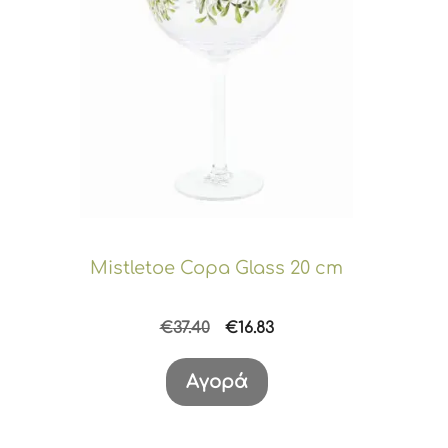
Mistletoe Copa Glass 20 cm
Original
Η
€
37.40
€
16.83
price
τρέχουσα
was:
τιμή
Αγορά
€37.40.
είναι:
€16.83.