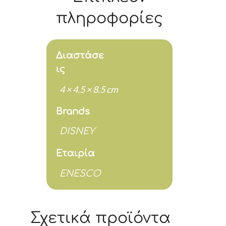
Britto
8,5
πληροφορίες
cm
ποσότητα
Διαστάσε
ις
4 × 4.5 × 8.5 cm
Brands
DISNEY
Εταιρία
ENESCO
Σχετικά προϊόντα