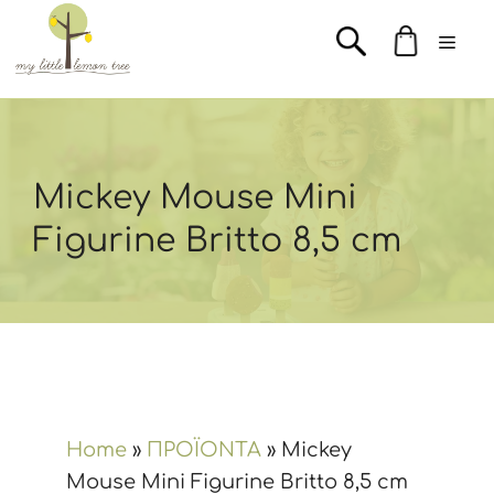
Μετάβαση
Men
σε
περιεχόμενο
Mickey Mouse Mini
Figurine Britto 8,5 cm
Home
»
ΠΡΟΪΟΝΤΑ
»
Mickey
Mouse Mini Figurine Britto 8,5 cm