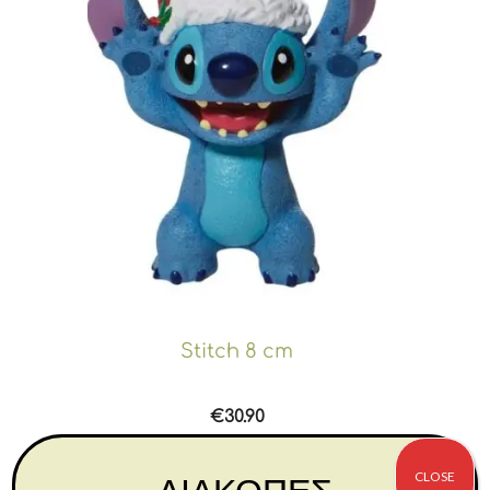
Stitch 8 cm
€
30.90
Αγορά
CLOSE