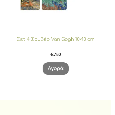
Σετ 4 Σουβέρ Van Gogh 10×10 cm
€
7.80
Αγορά