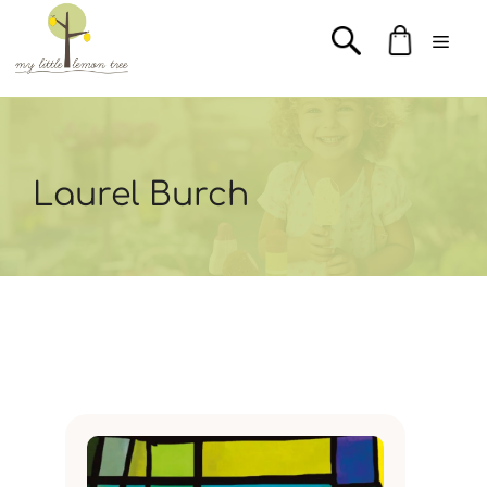
Μετάβαση
Men
σε
περιεχόμενο
Laurel Burch