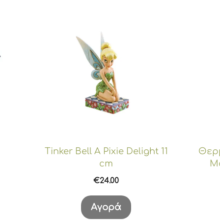
Tinker Bell A Pixie Delight 11
Θερμ
cm
Mo
€
24.00
Αγορά