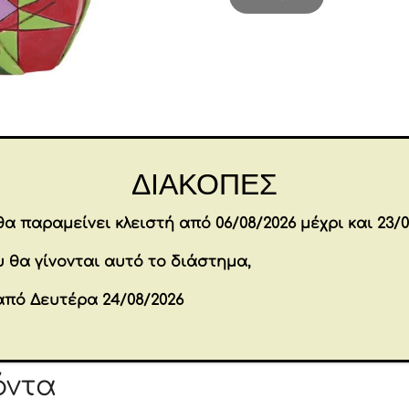
Mischief
(Stitch
Tearing
Christmas
Present
Figurine)
Επιπλέον πληροφορίες
12,5
ΔΙΑΚΟΠΕΣ
cm
ποσότητα
α παραμείνει κλειστή από 06/08/2026 μέχρι και 23/0
8 × 9 × 12.5 cm
Διαστάσεις
 θα γίνονται αυτό το διάστημα,
Brands
DISNEY
από Δευτέρα 24/08/2026
Εταιρία
ENESCO
όντα