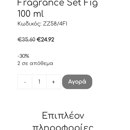
Fragrance Set Fig
100 ml
Κωδικός: ZZ58/4FI
Original
Η
€
35.60
€
24.92
price
τρέχουσα
-30%
was:
τιμή
2 σε απόθεμα
€35.60.
είναι:
€24.92.
-
+
Αγορά
Fragrance
Set
Fig
100
Επιπλέον
ml
ποσότητα
πληροφορίες