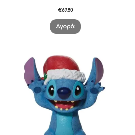
€
69.80
Αγορά