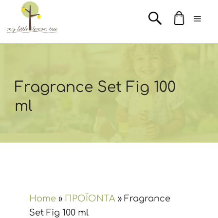
Μετάβαση
Men
σε
περιεχόμενο
Fragrance Set Fig 100
ml
Home
»
ΠΡΟΪΟΝΤΑ
»
Fragrance
Set Fig 100 ml