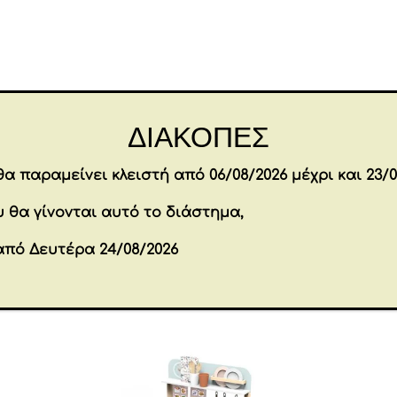
cup
with
anti-
slip
Επιπλέον πληροφορίες
base
ΔΙΑΚΟΠΕΣ
ποσότητα
Brands
PETIT JOUR PAR
α παραμείνει κλειστή από 06/08/2026 μέχρι και 23/0
Εταιρία
PETIT JOUR
 θα γίνονται αυτό το διάστημα,
από Δευτέρα 24/08/2026
όντα