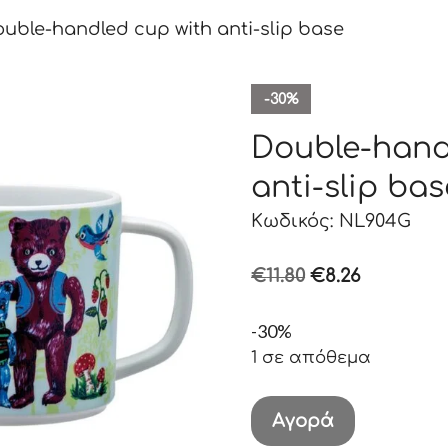
uble-handled cup with anti-slip base
-30%
Double-hand
anti-slip bas
Κωδικός: NL904G
Original
Η
€
11.80
€
8.26
price
τρέχουσ
-30%
was:
τιμή
1 σε απόθεμα
€11.80.
είναι:
€8.26.
Double-
Αγορά
handled