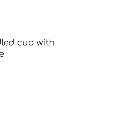
led cup with
e
α