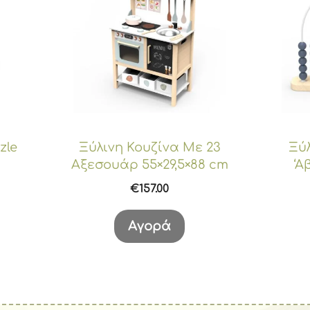
zle
Ξύλινη Κουζίνα Με 23
Ξύ
Αξεσουάρ 55×29,5×88 cm
‘Α
€
157.00
Αγορά