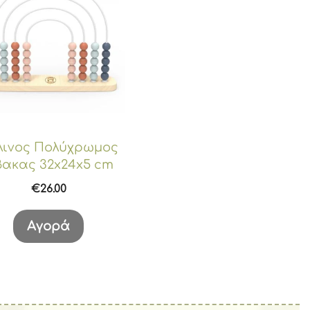
λινος Πολύχρωμος
βακας 32x24x5 cm
€
26.00
Αγορά