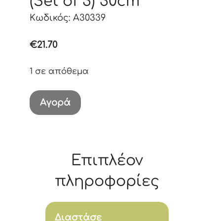
(Set of 3) 30cm
Κωδικός: A30339
€
21.70
1 σε απόθεμα
Disney
Αγορά
Baby
Bib
(Set
of
Επιπλέον
3)
πληροφορίες
30cm
ποσότητα
Διαστάσε