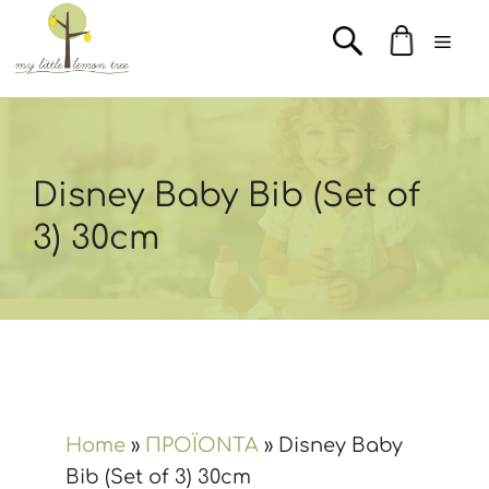
Μετάβαση
Men
σε
περιεχόμενο
Disney Baby Bib (Set of
3) 30cm
Home
»
ΠΡΟΪΟΝΤΑ
»
Disney Baby
Bib (Set of 3) 30cm