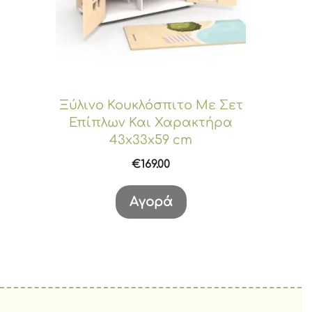
Ξύλινο Κουκλόσπιτο Με Σετ
Επίπλων Και Χαρακτήρα
43x33x59 cm
€
169.00
Αγορά