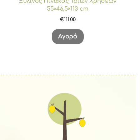
Ξύλινος Πίνακας Τριών Χρήσεων
55×46,5×113 cm
€
111.00
Αγορά