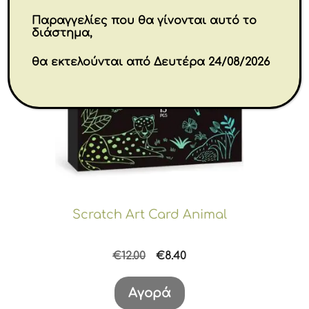
Παραγγελίες που θα γίνονται αυτό το
διάστημα,
θα εκτελούνται από Δευτέρα 24/08/2026
Scratch Art Card Animal
Original
Η
€
12.00
€
8.40
price
τρέχουσα
was:
τιμή
Αγορά
€12.00.
είναι: