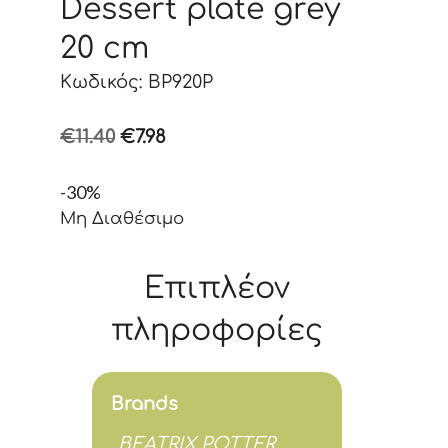
Dessert plate grey
20 cm
Κωδικός: BP920P
Original
Η
€
11.40
€
7.98
price
τρέχουσα
-30%
was:
τιμή
Μη Διαθέσιμο
€11.40.
είναι:
€7.98.
Επιπλέον
πληροφορίες
Brands
BEATRIX POTTER