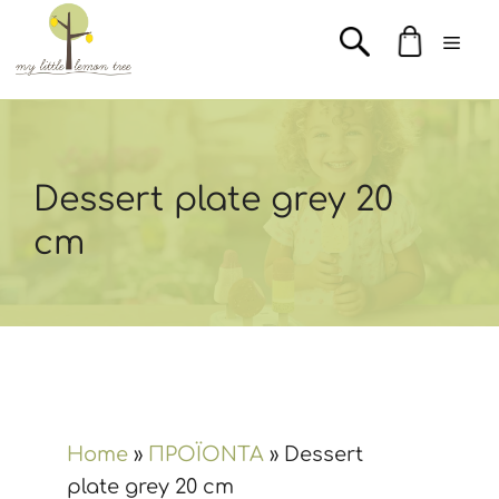
Μετάβαση
Men
σε
περιεχόμενο
Dessert plate grey 20
cm
Home
»
ΠΡΟΪΟΝΤΑ
»
Dessert
plate grey 20 cm