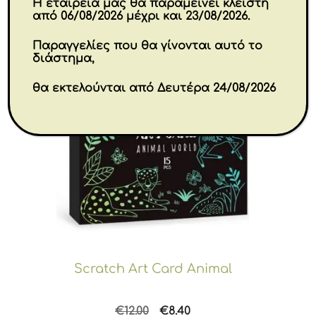
Η εταιρεία μας θα παραμείνει κλειστή
από 06/08/2026 μέχρι και 23/08/2026.
Παραγγελίες που θα γίνονται αυτό το
διάστημα,
θα εκτελούνται από Δευτέρα 24/08/2026
Scratch Art Card Animal
Original
Η
€
12.00
€
8.40