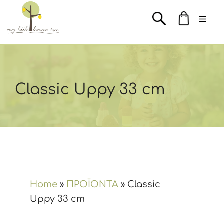
Μετάβαση
Men
σε
περιεχόμενο
Classic Uppy 33 cm
Home
»
ΠΡΟΪΟΝΤΑ
»
Classic
Uppy 33 cm