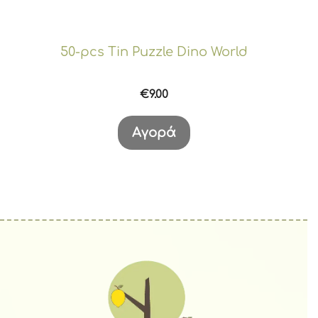
50-pcs Tin Puzzle Dino World
€
9.00
Αγορά