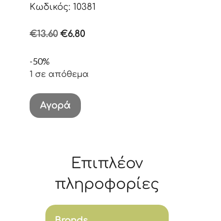
Κωδικός: 10381
Original
Η
€
13.60
€
6.80
price
τρέχουσα
-50%
was:
τιμή
1 σε απόθεμα
€13.60.
είναι:
€6.80.
Classic
Αγορά
Uppy
33
cm
ποσότητα
Επιπλέον
πληροφορίες
Brands